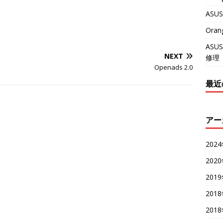
？
ASU
Ora
ASU
NEXT
修理
Openads 2.0
最近
アー
202
202
201
201
201