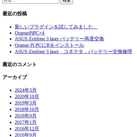
稿
索:
最近の投稿
の
ペ
新しいプラグインを試してみました。
OrangePiPC×4
ー
ASUS Zenfone 3 laser バッテリー再度交換
ジ
Orange Pi PCにRをインストール
ASUS Zenfone 3 laser コネクタ，バッテリー交換修理
送
り
最近のコメント
アーカイブ
2024年3月
2020年10月
2019年3月
2018年10月
2018年9月
2017年1月
2016年12月
2016年9月