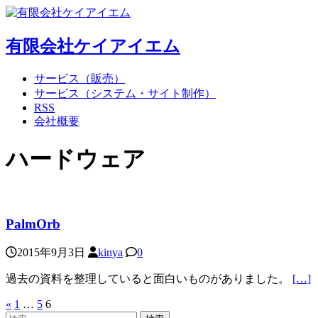
有限会社ケイアイエム
サービス（販売）
サービス（システム・サイト制作）
RSS
会社概要
ハードウェア
PalmOrb
2015年9月3日
kinya
0
過去の資料を整理していると面白いものがありました。
[…]
«
1
…
5
6
投
検