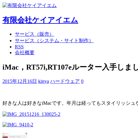
有限会社ケイアイエム
サービス（販売）
サービス（システム・サイト制作）
RSS
会社概要
iMac，RT57i,RT107eルーター入手し
2015年12月16日
kinya
ハードウェア
0
好きな人は好きなiMacです。年月は経ってもスタイリッシ